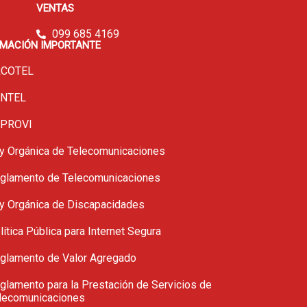
VENTAS
099 685 4169​
RMACIÓN IMPORTANTE
COTEL
NTEL
PROVI
y Orgánica de Telecomunicaciones
glamento de Telecomunicaciones
y Orgánica de Discapacidades
lítica Pública para Internet Segura
glamento de Valor Agregado
glamento para la Prestación de Servicios de
lecomunicaciones