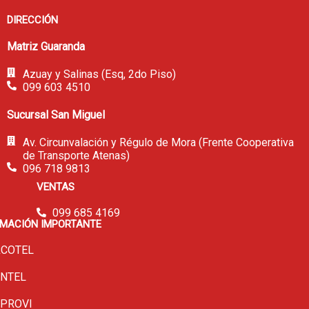
DIRECCIÓN
Matriz Guaranda
Azuay y Salinas (Esq, 2do Piso)
099 603 4510
Sucursal San Miguel
Av. Circunvalación y Régulo de Mora (Frente Cooperativa
de Transporte Atenas)
096 718 9813
VENTAS
099 685 4169
RMACIÓN IMPORTANTE
COTEL
NTEL
PROVI