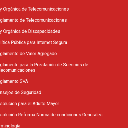
y Orgánica de Telecomunicaciones
glamento de Telecomunicaciones
y Orgánica de Discapacidades
lítica Pública para Internet Segura
glamento de Valor Agregado
glamento para la Prestación de Servicios de
lecomunicaciones
glamento SVA
nsejos de Seguridad
solución para el Adulto Mayor
solución Reforma Norma de condiciones Generales
rminología