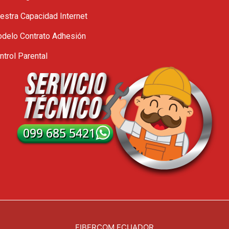
estra Capacidad Internet
delo Contrato Adhesión
ntrol Parental
FIBERCOM ECUADOR