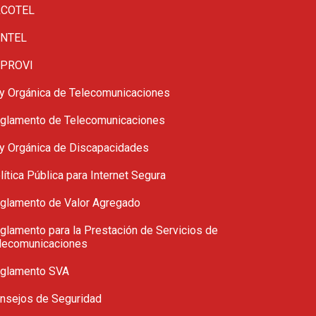
COTEL
NTEL
PROVI
y Orgánica de Telecomunicaciones
glamento de Telecomunicaciones
y Orgánica de Discapacidades
lítica Pública para Internet Segura
glamento de Valor Agregado
glamento para la Prestación de Servicios de
lecomunicaciones
glamento SVA
nsejos de Seguridad